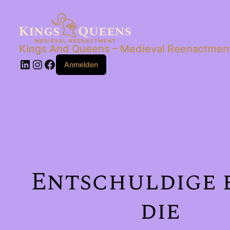
Kings And Queens – Medieval Reenactmen
LinkedIn
Instagram
Facebook
Anmelden
Entschuldige 
die