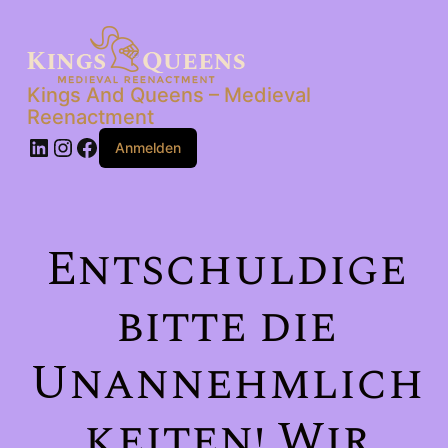
Kings And Queens – Medieval
Reenactment
LinkedIn
Instagram
Facebook
Anmelden
Entschuldige
bitte die
Unannehmlich
keiten! Wir