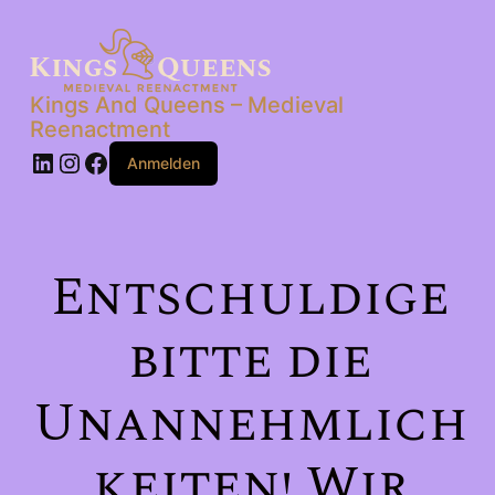
Kings And Queens – Medieval
Reenactment
LinkedIn
Instagram
Facebook
Anmelden
Entschuldige
bitte die
Unannehmlich
keiten! Wir