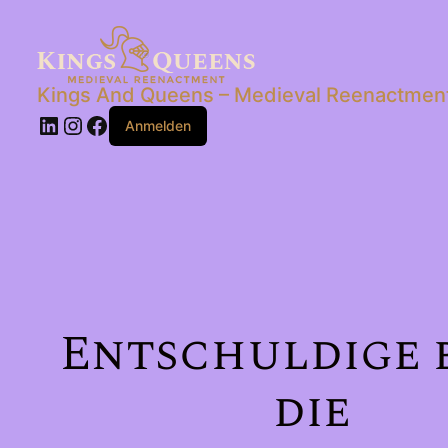
Kings And Queens – Medieval Reenactmen
LinkedIn
Instagram
Facebook
Anmelden
Entschuldige 
die